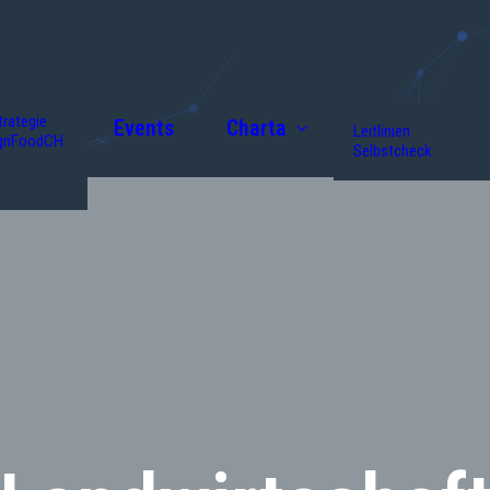
trategie
Events
Charta
Leitlinien
griFoodCH
Selbstcheck