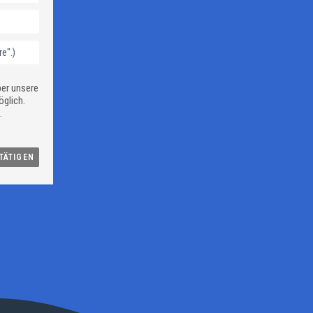
ber unsere
öglich.
.