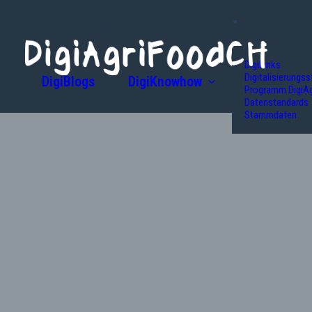
DigiLinks
Digitalisierungss
DigiBlogs
DigiKnowhow
Programm DigiA
Datenstandards
Stammdaten