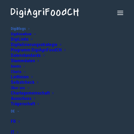
DigiBlogs
DigiKnowhow
Gemeinsam den Schweizer
DigiLinks
Digitalisierungsstrategie
Programm DigiAgriFoodCH
Agrar- und
Datenstandards
Stammdaten
Ernährungssektor
Events
Charta
digitalisieren
Leitlinien
Selbstcheck
Über uns
Chartagemeinschaft
Ausschuss
Die Kommunikationsplattform
digiagrifood.ch
steht
Trägerschaft
allen Akteuren des Schweizer Agrar- und
DE
Ernährungssektors zur Verfügung und hat zum Ziel,
FR
das Wissen im Bereich der Digitalisierung zu
IT