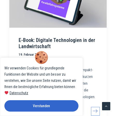
E-Book: Digitale Technologien in der
Landwirtschaft
19. Februar 2025
Das E-Book «Digitale Technologien in der
Wir verwenden Cookies für grundlegende
Landwirtschaft» bietet Interessierten in kompakt-
Funktionen der Website und um besser zu
strukturierter Form mit vielen Abbildungen, kurzen
verstehen, wie Sie unsere Seite nutzen, damit wir
Videos, Illustrationen und teilweise animierten
Ihnen die bestmögliche Erfahrung bieten können
Grafiken fundierte Informationen zu den für die
Datenschutz
Schweizer Landwirtschaft wichtigen Technologien.
Verstanden
1
0
2