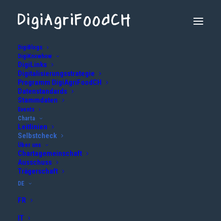
DigiBlogs
DigiKnowhow
Selbstcheck
DigiLinks
Digitalisierungsstrategie
Programm DigiAgriFoodCH
Datenstandards
Stammdaten
Events
Charta
Leitlinien
Selbstcheck
Über uns
Chartagemeinschaft
Ausschuss
Trägerschaft
DE
FR
IT