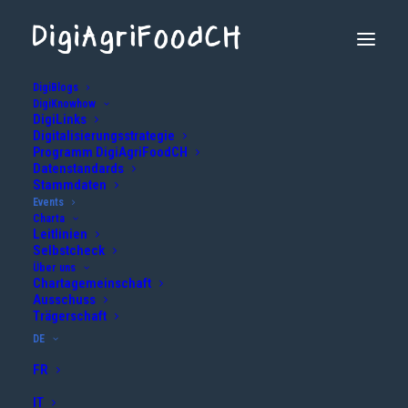
DigiBlogs
DigiKnowhow
Events
DigiLinks
Digitalisierungsstrategie
Programm DigiAgriFoodCH
Datenstandards
Hier finden Sie eine Übersicht unserer bevorstehenden Events und
Stammdaten
Kurse rund um das Thema Digitalisierung im Agrar- und
Events
Charta
Ernährungssektor.
Leitlinien
Selbstcheck
Über uns
Chartagemeinschaft
Ausschuss
Trägerschaft
DE
Unsere nächsten Kurse &
FR
Events
IT