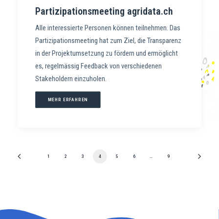
Partizipationsmeeting agridata.ch
Alle interessierte Personen können teilnehmen. Das
Partizipationsmeeting hat zum Ziel, die Transparenz
in der Projektumsetzung zu fördern und ermöglicht
es, regelmässig Feedback von verschiedenen
Stakeholdern einzuholen.
MEHR ERFAHREN
1
2
3
4
5
6
…
9