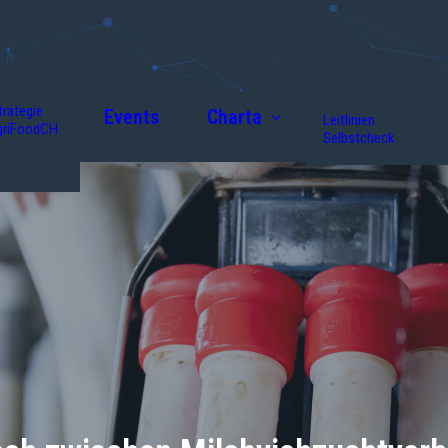
trategie
Events
Charta
Leitlinien
griFoodCH
Selbstcheck