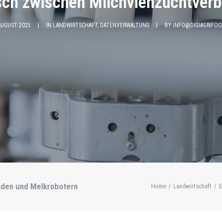
usch zwischen Milchviehzuchtver
AUGUST 2025
|
IN
LANDWIRTSCHAFT
,
DATENVERWALTUNG
|
BY
INFO@DIGIAGRIFOO
nden und Melkrobotern
Home
Landwirtschaft
E