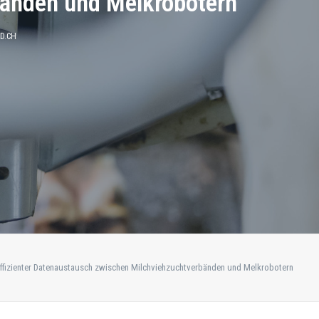
bänden und Melkrobotern
D.CH
ffizienter Datenaustausch zwischen Milchviehzuchtverbänden und Melkrobotern