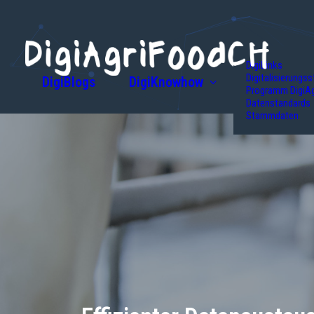
DigiLinks
Digitalisierungss
DigiBlogs
DigiKnowhow
Programm DigiA
Datenstandards
Stammdaten