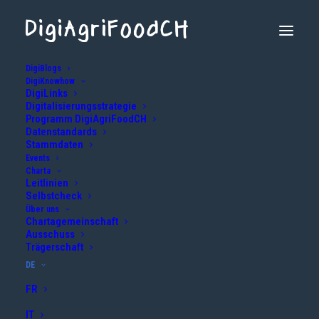
DigiBlogs
DigiKnowhow
DigiLinks
Digitalisierungsstrategie
Programm DigiAgriFoodCH
Datenstandards
Stammdaten
Events
Charta
Leitlinien
Selbstcheck
Über uns
info@digiagrifood.ch
Chartagemeinschaft
Ausschuss
Trägerschaft
DE
FR
IT