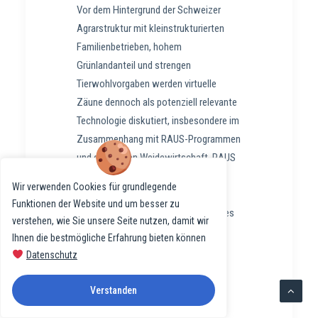
Vor dem Hintergrund der Schweizer
Agrarstruktur mit kleinstrukturierten
Familienbetrieben, hohem
Grünlandanteil und strengen
Tierwohlvorgaben werden virtuelle
Zäune dennoch als potenziell relevante
Technologie diskutiert, insbesondere im
Zusammenhang mit RAUS-Programmen
und der alpinen Weidewirtschaft. RAUS
steht für «Regelmässiger Auslauf im
Wir verwenden Cookies für grundlegende
Freien» und bezeichnet
Funktionen der Website und um besser zu
Direktzahlungsprogramme des Bundes
verstehen, wie Sie unsere Seite nutzen, damit wir
zur Förderung des regelmässigen
Ihnen die bestmögliche Erfahrung bieten können
Zugangs von Nutztieren zu
Datenschutz
Aussenklima und Weide.
Verstanden
Akzeptanz bei Landwirtinnen und
Landwirten