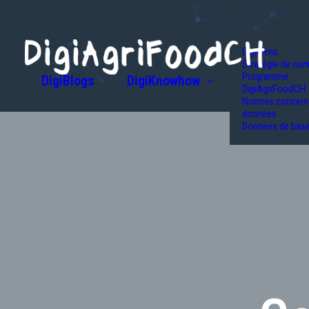
DigiLiens
Stratégie de num
Programme
DigiBlogs
DigiKnowhow
DigiAgriFoodCH
Normes concerna
données
Données de bas