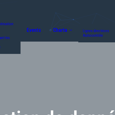
érisation
Events
Charta
Lignes directrices
Autocontrôle
nt les
e