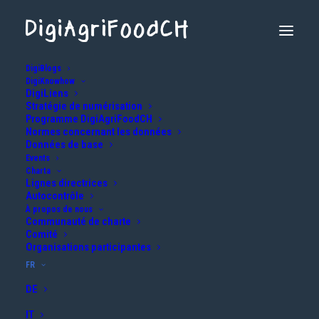
DigiBlogs
DigiKnowhow
DigiLiens
Stratégie de numérisation
Programme DigiAgriFoodCH
Normes concernant les données
Données de base
Events
Charta
Lignes directrices
Quand la numérisation facilite le
Autocontrôle
À propos de nous
quotidien des détaillants
Communauté de charte
Comité
8 DÉCEMBRE 2025
|
IN
NUTRITION
,
AGRICULTURE
,
GESTION DE DONNÉES
|
Organisations participantes
BY
DAVID.STEINER@BLW.ADMIN.CH
FR
DE
IT