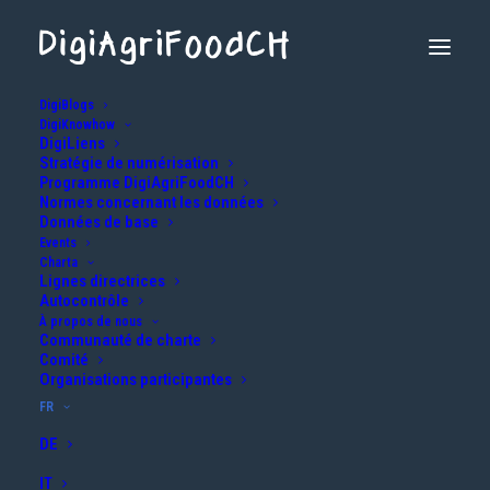
DigiBlogs
DigiKnowhow
DigiLiens
Stratégie de numérisation
Programme DigiAgriFoodCH
Normes concernant les données
Données de base
Events
Charta
Lignes directrices
9. Digi Spot
Autocontrôle
À propos de nous
Communauté de charte
Comité
16.12.2025
Organisations participantes
FR
DE
IT