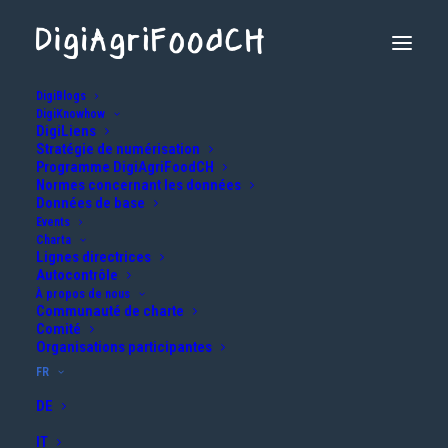
DigiBlogs
DigiKnowhow
DigiLiens
Stratégie de numérisation
Programme DigiAgriFoodCH
Normes concernant les données
Données de base
Events
Charta
Lignes directrices
Numérisation de la paie du lait: Plus de
Autocontrôle
transparence entre les acheteurs et
À propos de nous
Communauté de charte
les producteurs
Comité
Organisations participantes
24 JANVIER 2025
|
IN
AGRICULTURE
,
GESTION DE DONNÉES
|
BY
DAVID.STEINER@BLW.ADMIN.CH
FR
DE
IT