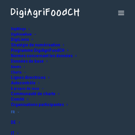
DigiBlogs
DigiKnowhow
DigiLiens
Stratégie de numérisation
Programme DigiAgriFoodCH
Normes concernant les données
Données de base
Events
Charta
Lignes directrices
QuantiFarm : quelles technologies
Autocontrôle
numériques aident réellement les
À propos de nous
Communauté de charte
agriculteurs ?
Comité
Organisations participantes
17 MARS 2025
|
IN
AGRICULTURE
|
BY
INFO@DIGIAGRIFOOD.CH
FR
DE
IT