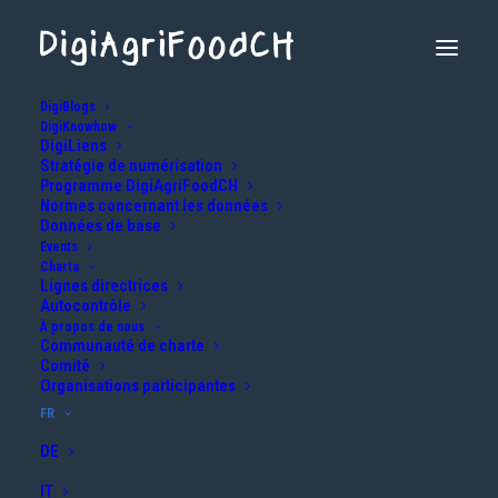
DigiBlogs
DigiKnowhow
DigiLiens
Stratégie de numérisation
Programme DigiAgriFoodCH
Normes concernant les données
Données de base
Events
Charta
Lignes directrices
Autocontrôle
Les données, clé de l'avenir : retour
À propos de nous
sur la conférence annuelle 2025 à Frick
Communauté de charte
Comité
Organisations participantes
16 MAI 2025
|
IN
AGRICULTURE
|
BY
INFO@DIGIAGRIFOOD.CH
FR
DE
IT