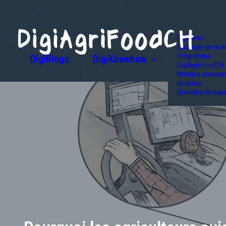
DigiLiens
Stratégie de num
Programme
DigiBlogs
DigiKnowhow
DigiAgriFoodCH
Normes concerna
données
Données de bas