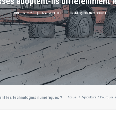
isses adoptent-ils différemment 
20 OCTOBRE 2025
|
IN
AGRICULTURE
|
BY
INFO@DIGIAGRIFOOD.CH
ent les technologies numériques ?
Accueil
Agriculture
Pourquoi le