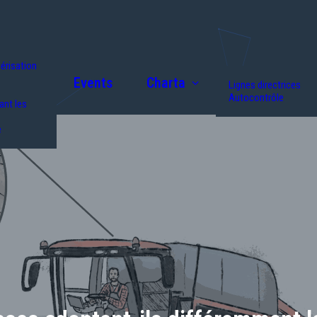
érisation
Events
Charta
Lignes directrices
Autocontrôle
nt les
e