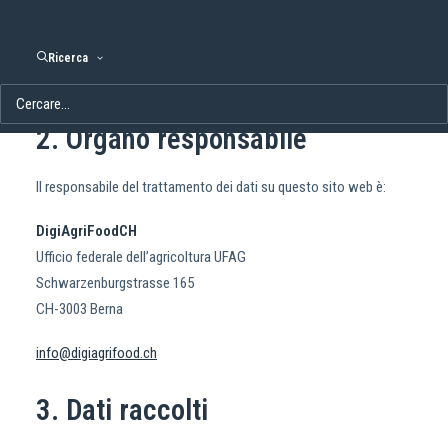
personali quando utilizzi il nostro sito web. Il nostro sito web si
rivolge principalmente agli interessati del settore agricolo e
alimentare in Svizzera, ma è accessibile anche a livello
Ricerca
internazionale.
2. Organo responsabile
Il responsabile del trattamento dei dati su questo sito web è:
DigiAgriFoodCH
Ufficio federale dell’agricoltura UFAG
Schwarzenburgstrasse 165
CH-3003 Berna
info@digiagrifood.ch
3. Dati raccolti