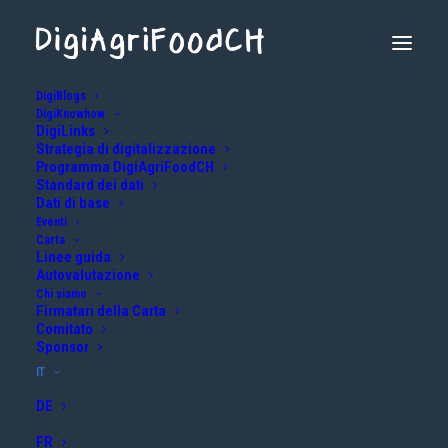
DigiBlogs
DigiKnowhow
DigiLinks
Strategia di digitalizzazione
Informativa sulla privacy
Programma DigiAgriFoodCH
Standard dei dati
Dati di base
Eventi
Carta
Linee guida
Autovalutazione
Chi siamo
Firmatari della Carta
Comitato
1. Informazioni generali
Sponsor
IT
La protezione dei tuoi dati è importante per noi. In questa
DE
informativa sulla privacy, ti informiamo su come trattiamo i dati
FR