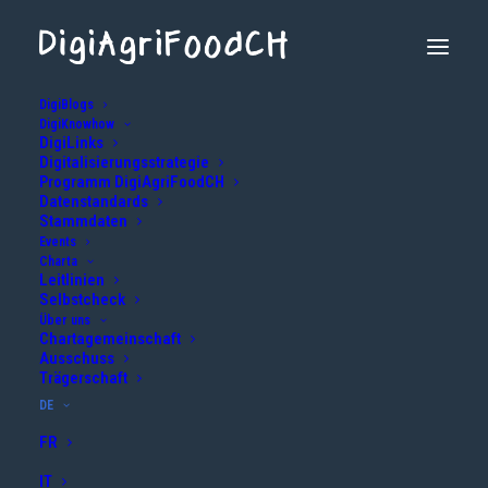
DigiBlogs
DigiKnowhow
DigiLinks
Digitalisierungsstrategie
Programm DigiAgriFoodCH
Datenstandards
Stammdaten
Events
Charta
Leitlinien
Selbstcheck
Virtuelle Zäune - auch eine Lösung für
Über uns
Schweizer Nutztiere?
Chartagemeinschaft
Ausschuss
Trägerschaft
12. MAI 2026
|
IN
LANDWIRTSCHAFT
|
BY
INFO@DIGIAGRIFOOD.CH
DE
FR
IT