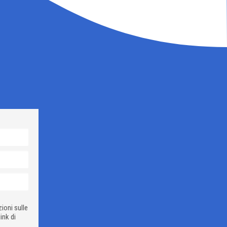
zioni sulle
ink di