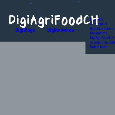
DigiLinks
Strategia di
digitalizzazione
DigiBlogs
DigiKnowhow
Programma
DigiAgriFoodCH
Standard dei dati
Dati di base