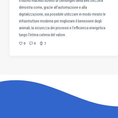
Il nuovo macello bovino di Oensingen della Bell Svizzera
dimostra come, grazie all’automazione e alla
digitalizzazione, sia possibile utilizzare in modo mirato le
infrastrutture moderne per migliorare il benessere degli
animali, la sicurezza dei processi e l’efficienza energetica
lungo l’intera catena del valore.
0
0
7