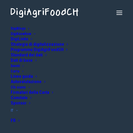
DigiBlogs
DigiKnowhow
DigiLinks
Strategia di digitalizzazione
Programma DigiAgriFoodCH
Standard dei dati
Dati di base
Eventi
Altro
Carta
Linee guida
Autovalutazione
Warning
: Attempt to read property "ID" on null in
Chi siamo
Firmatari della Carta
/home/clients/b51a480d9447e78983f6f869cbfa2ba0/sites/digia
Comitato
external.ch/wp-
Sponsor
content/themes/uncode/vc_templates/uncode_custom_fields.p
on line
224
IT
FR