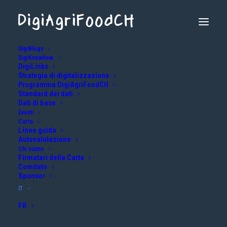
DigiBlogs
DigiKnowhow
DigiLinks
Strategia di digitalizzazione
Programma DigiAgriFoodCH
Standard dei dati
Dati di base
Eventi
Amministrazione
Carta
Linee guida
Autovalutazione
Warning
: Attempt to read property "ID" on null in
Chi siamo
Firmatari della Carta
/home/clients/b51a480d9447e78983f6f869cbfa2ba0/sites/digia
Comitato
external.ch/wp-
Sponsor
content/themes/uncode/vc_templates/uncode_custom_fields.p
on line
224
IT
FR