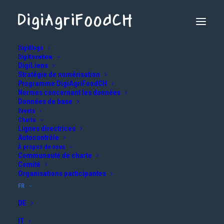
DigiBlogs
DigiKnowhow
DigiLiens
Stratégie de numérisation
Programme DigiAgriFoodCH
Normes concernant les données
Données de base
Events
Charta
Lignes directrices
Alimentation intelligente : vers une
Autocontrôle
ration optimale pour les vaches
À propos de nous
Communauté de charte
laitières avec Rumiplan
Comité
Organisations participantes
2 AVRIL 2025
|
IN
AGRICULTURE
,
GESTION DE DONNÉES
|
BY
INFO@DIGIAGRIFOOD.CH
FR
DE
IT