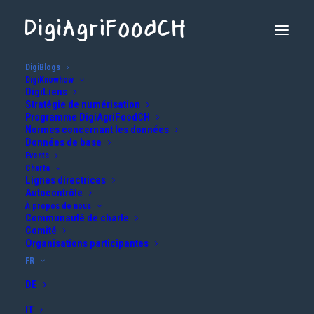
DigiBlogs
DigiKnowhow
Numériser ensemble le
DigiLiens
Stratégie de numérisation
Programme DigiAgriFoodCH
secteur agroalimentaire
Normes concernant les données
Données de base
suisse
Events
Charta
Lignes directrices
Autocontrôle
À propos de nous
La plateforme de communication
digiagrifood.ch
Communauté de charte
est à la disposition de tous les acteurs du secteur
Comité
Organisations participantes
agroalimentaire suisse et a pour but de promouvoir
FR
les connaissances dans le domaine de la
DE
numérisation.
IT